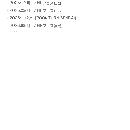
・2025年3月「ZINEフェス仙台」
・2025年9月「ZINEフェス仙台」
・2025年12月「BOOK TURN SENDAI」
・2026年5月「ZINEフェス福島」
【掲載歴】
・2024年 わかりやすいカットイラストを描く
イラストレーターとして、
artbook事務局発
行 『CUT2024
』に掲載していた
だきました。
・2025年
デザイナー求人・採用のクリナビ
様
「こんなデザイナーがいた！」に掲載していた
だきました。