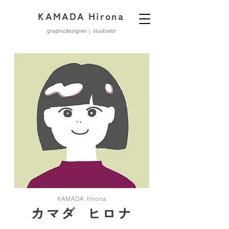
KAMADA Hirona
graphicdesigner
ill
ustrator
│
KAMADA Hirona
カマダ ヒロナ