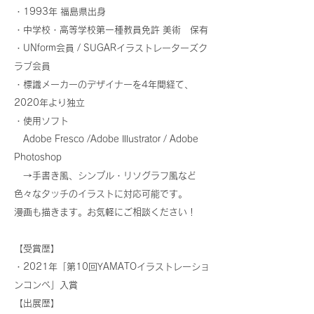
・1993年 福島県出身
・中学校・高等学校第一種教員免許 美術 保有
・UNform会員 / SUGARイラストレーターズク
ラブ会員
・標識メーカーのデザイナーを4年間経て、
2020年より独立​
・使用ソフト
Adobe Fresco /Adobe Illustrator / Adobe
Photoshop
→手書き風、シンプル・リソグラフ風など
色々なタッチのイラストに対応可能です。
漫画も描きます。お気軽にご相談ください！
【受賞歴】
・2021年「第10回YAMATOイラストレーショ
ンコンペ」入賞
【出展歴】